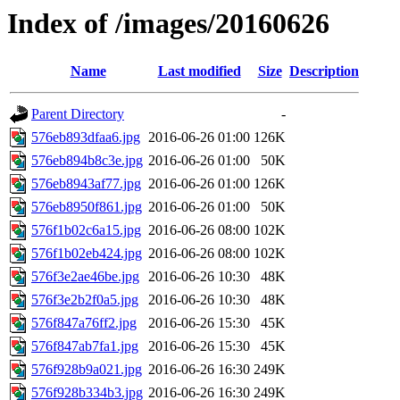
Index of /images/20160626
Name
Last modified
Size
Description
Parent Directory
-
576eb893dfaa6.jpg
2016-06-26 01:00
126K
576eb894b8c3e.jpg
2016-06-26 01:00
50K
576eb8943af77.jpg
2016-06-26 01:00
126K
576eb8950f861.jpg
2016-06-26 01:00
50K
576f1b02c6a15.jpg
2016-06-26 08:00
102K
576f1b02eb424.jpg
2016-06-26 08:00
102K
576f3e2ae46be.jpg
2016-06-26 10:30
48K
576f3e2b2f0a5.jpg
2016-06-26 10:30
48K
576f847a76ff2.jpg
2016-06-26 15:30
45K
576f847ab7fa1.jpg
2016-06-26 15:30
45K
576f928b9a021.jpg
2016-06-26 16:30
249K
576f928b334b3.jpg
2016-06-26 16:30
249K