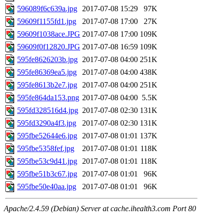
596089f6c639a.jpg
2017-07-08 15:29
97K
59609f1155fd1.jpg
2017-07-08 17:00
27K
59609f1038ace.JPG
2017-07-08 17:00
109K
59609f0f12820.JPG
2017-07-08 16:59
109K
595fe8626203b.jpg
2017-07-08 04:00
251K
595fe86369ea5.jpg
2017-07-08 04:00
438K
595fe8613b2e7.jpg
2017-07-08 04:00
251K
595fe864da153.png
2017-07-08 04:00
5.5K
595fd328516d4.jpg
2017-07-08 02:30
131K
595fd3290a4f3.jpg
2017-07-08 02:30
131K
595fbe52644e6.jpg
2017-07-08 01:01
137K
595fbe5358fef.jpg
2017-07-08 01:01
118K
595fbe53c9d41.jpg
2017-07-08 01:01
118K
595fbe51b3c67.jpg
2017-07-08 01:01
96K
595fbe50e40aa.jpg
2017-07-08 01:01
96K
Apache/2.4.59 (Debian) Server at cache.ihealth3.com Port 80