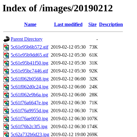
Index of /images/20190212
Name
Last modified
Size
Description
Parent Directory
-
5c61e95b6b572.gif
2019-02-12 05:30
73K
5c61e95b9dd65.gif
2019-02-12 05:30
61K
5c61e95b41f50.jpg
2019-02-12 05:30
31K
5c61e95bc7446.gif
2019-02-12 05:30
92K
5c61f062b0568.jpg
2019-02-12 06:00
32K
5c61f062d0c24.jpg
2019-02-12 06:00
24K
5c61f062e9b6a.jpg
2019-02-12 06:00
28K
5c61f76a6647e.jpg
2019-02-12 06:30
71K
5c61f76a9955d.jpg
2019-02-12 06:30
71K
5c61f76ae0050.jpg
2019-02-12 06:30
107K
5c61f76b2c3f5.jpg
2019-02-12 06:30
174K
5c62a732b6d23.jpg
2019-02-12 19:00
269K